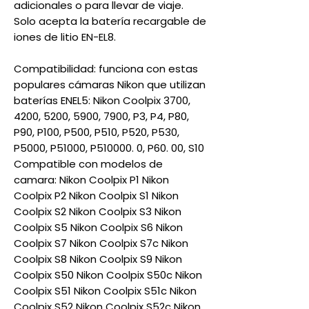
adicionales o para llevar de viaje.
Solo acepta la batería recargable de
iones de litio EN-EL8.
Compatibilidad: funciona con estas
populares cámaras Nikon que utilizan
baterías ENEL5: Nikon Coolpix 3700,
4200, 5200, 5900, 7900, P3, P4, P80,
P90, P100, P500, P510, P520, P530,
P5000, P51000, P510000. 0, P60. 00, S10
Compatible con modelos de
camara: Nikon Coolpix P1 Nikon
Coolpix P2 Nikon Coolpix S1 Nikon
Coolpix S2 Nikon Coolpix S3 Nikon
Coolpix S5 Nikon Coolpix S6 Nikon
Coolpix S7 Nikon Coolpix S7c Nikon
Coolpix S8 Nikon Coolpix S9 Nikon
Coolpix S50 Nikon Coolpix S50c Nikon
Coolpix S51 Nikon Coolpix S51c Nikon
Coolpix S52 Nikon Coolpix S52c Nikon