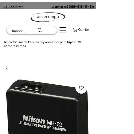
Llama al 099-911-11-54
UBICACION Y
CONTACTO
Carrito
Importadores de Repuestos y Accesorios para Laptop. PC,
cámaras y más.