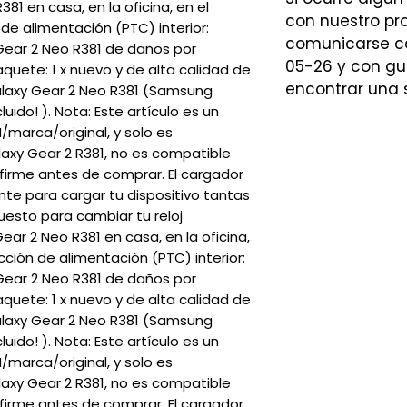
1 en casa, en la oficina, en el
con nuestro p
 de alimentación (PTC) interior:
comunicarse co
ear 2 Neo R381 de daños por
05-26 y con gu
quete: 1 x nuevo y de alta calidad de
encontrar una 
laxy Gear 2 Neo R381 (Samsung
uido! ). Nota: Este artículo es un
marca/original, y solo es
xy Gear 2 R381, no es compatible
firme antes de comprar. El cargador
nte para cargar tu dispositivo tantas
esto para cambiar tu reloj
ar 2 Neo R381 en casa, en la oficina,
cción de alimentación (PTC) interior:
ear 2 Neo R381 de daños por
quete: 1 x nuevo y de alta calidad de
laxy Gear 2 Neo R381 (Samsung
uido! ). Nota: Este artículo es un
marca/original, y solo es
xy Gear 2 R381, no es compatible
firme antes de comprar. El cargador