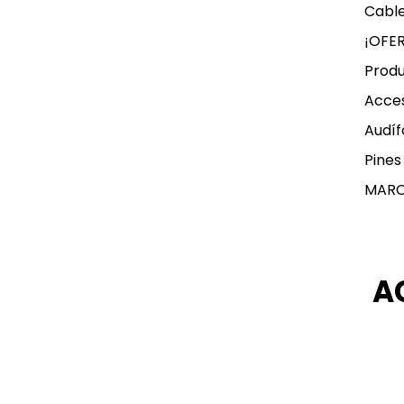
Cable
¡OFE
Produ
Acces
Audíf
Pines
MAR
A