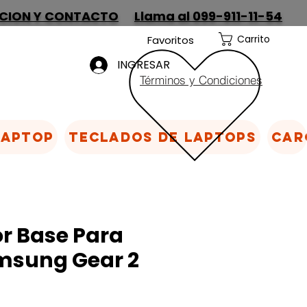
CION Y CONTACTO
Llama al 099-911-11-54
Carrito
Favoritos
INGRESAR
Términos y Condiciones
Laptop
Teclados de laptops
Car
r Base Para
amsung Gear 2
1