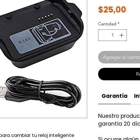
Pre
$25,00
Cantidad
*
Agregar al carrit
R
Garantía
In
Nuestro produ
garantía 20 día
ara cambiar tu reloj inteligente
Si ocurre algún