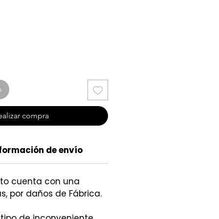
cio
o
ealizar compra
formación de envío
cto cuenta con una
s, por daños de Fábrica.
 tipo de inconveniente