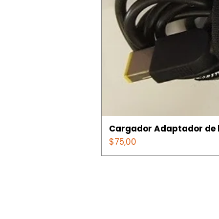
Cargador Adaptador de l
Precio
$75,00