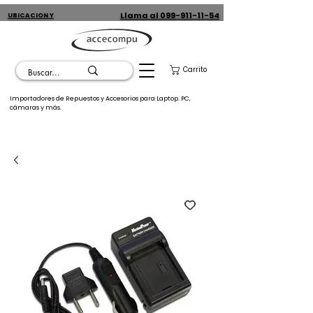
Llama al 099-911-11-54
UBICACION Y
CONTACTO
Carrito
Importadores de Repuestos y Accesorios para Laptop. PC,
cámaras y más.