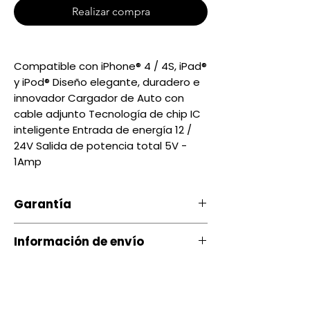
Realizar compra
Compatible con iPhone® 4 / 4S, iPad®
y iPod® Diseño elegante, duradero e
innovador Cargador de Auto con
cable adjunto Tecnología de chip IC
inteligente Entrada de energía 12 /
24V Salida de potencia total 5V -
1Amp
Garantía
Nuestro producto cuenta con u
Información de envío
na garantía 20 días, por daños
de Fábrica.
Contamos con envíos a todo el
país a través de servientrega
Si ocurre algún tipo de