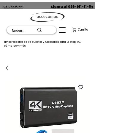
Llama al 099-911-11-54
UBICACION Y
CONTACTO
Carrito
Importadores de Repuestos y Accesorios para Laptop. PC,
cámaras y más.