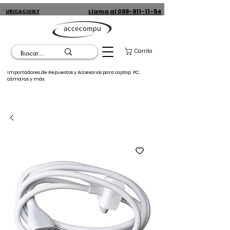
Llama al 099-911-11-54
UBICACION Y
CONTACTO
Carrito
Importadores de Repuestos y Accesorios para Laptop. PC,
cámaras y más.