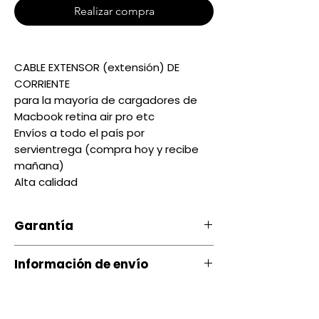
Realizar compra
CABLE EXTENSOR (extensión) DE 
CORRIENTE 

para la mayoría de cargadores de 
Macbook retina air pro etc

Envíos a todo el país por 
servientrega (compra hoy y recibe 
mañana) 

Alta calidad
Garantía
Nuestro producto cuenta con u
Información de envío
na garantía 20 días, por daños
de Fábrica.
Contamos con envíos a todo el
país a través de servientrega