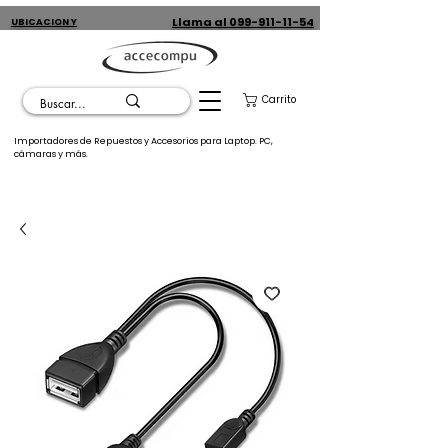
Llama al 099-911-11-54
UBICACION Y
CONTACTO
Carrito
Importadores de Repuestos y Accesorios para Laptop. PC,
cámaras y más.