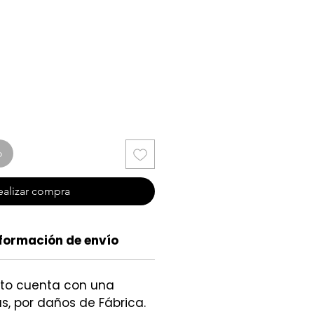
cio
o
ealizar compra
formación de envío
cto cuenta con una
s, por daños de Fábrica.