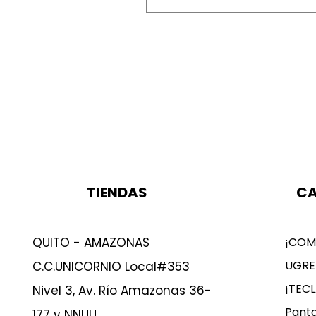
TIENDAS
CA
QUITO - AMAZONAS
¡COM
UGRE
C.C.UNICORNIO Local#353
¡TEC
Nivel 3, Av. Río Amazonas 36-
Panta
177 y NNUU.