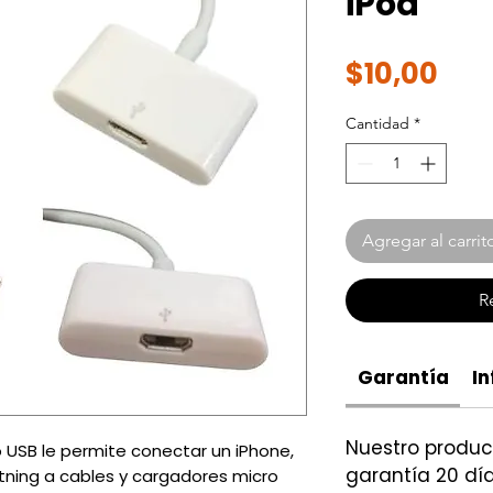
iPod
Pre
$10,00
Cantidad
*
Agregar al carrit
R
Garantía
In
Nuestro produ
o USB le permite conectar un iPhone,
garantía 20 día
htning a cables y cargadores micro