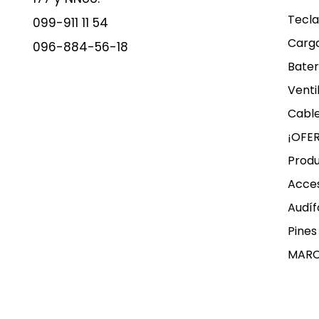
Tecla
099-911 11 54
Carg
096-884-56-18
Bater
Venti
Cable
¡OFE
Produ
Acces
Audíf
Pines
MAR