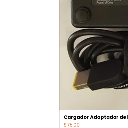
Cargador Adaptador de l
Precio
$75,00