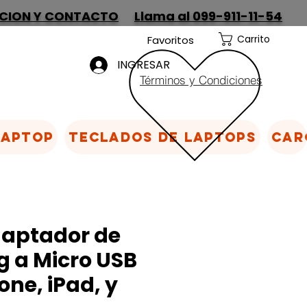
CION Y CONTACTO
Llama al 099-911-11-54
Carrito
Favoritos
INGRESAR
Términos y Condiciones
Laptop
Teclados de laptops
Car
daptador de
g a Micro USB
one, iPad, y