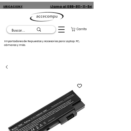
Llama al 099-911-11-54
UBICACION Y
CONTACTO
Carrito
Importadores de Repuestos y Accesorios para Laptop. PC,
cámaras y más.