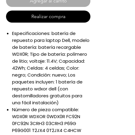
Agregar al carrito
Realizar compra
Especificaciones: batería de
repuesto para laptop Dell, modelo
de batería: batería recargable
WDX0R; Tipo de batería: polímero
de litio; voltaje: 11.4V; Capacidad:
42Wh; Celdas: 4 celdas; Color:
negro; Condición: nuevo; Los
paquetes incluyen: 1 batería de
repuesto wdxor dell (con
destornilladores gratuitos para
una fácil instalación)
Número de pieza compatible:
WDX0R WDXOR 0WDX0R FC92N
0FC92N 3CRH3 03CRH3 P69G
P69G001 T2JX4 0T2JX4 C4HCW