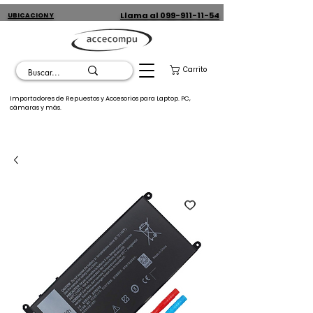
Llama al 099-911-11-54
UBICACION Y
CONTACTO
Carrito
Importadores de Repuestos y Accesorios para Laptop. PC,
cámaras y más.