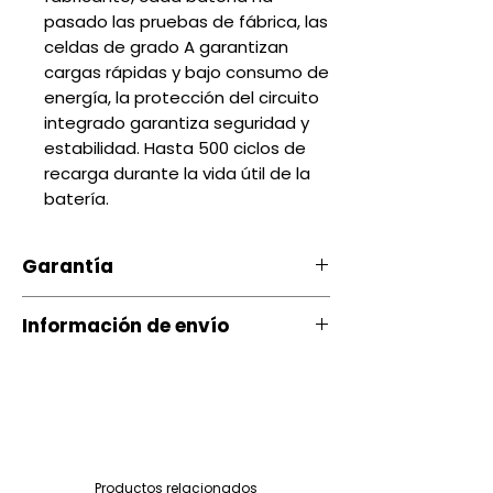
pasado las pruebas de fábrica, las
celdas de grado A garantizan
cargas rápidas y bajo consumo de
energía, la protección del circuito
integrado garantiza seguridad y
estabilidad. Hasta 500 ciclos de
recarga durante la vida útil de la
batería.
Garantía
Nuestro producto cuenta con u
Información de envío
na garantía 20 días, por daños
de Fábrica.
Contamos con envíos a todo el
país a través de servientrega
Si ocurre algún tipo de
inconveniente con nuestro
Quito entrega Servientrega
producto puede comunicarse
siguiente día $ 3.00
Productos relacionados