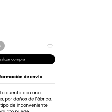
cio
o
ealizar compra
formación de envío
cto cuenta con una
s, por daños de Fábrica.
 tipo de inconveniente
roducto puede