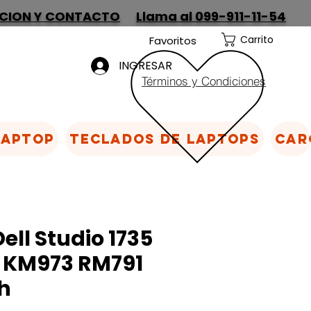
CION Y CONTACTO
Llama al 099-911-11-54
Carrito
Favoritos
INGRESAR
Términos y Condiciones
Laptop
Teclados de laptops
Car
ell Studio 1735
7 KM973 RM791
h