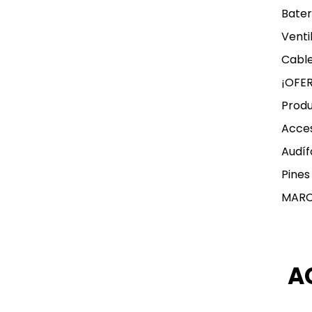
Bater
Venti
Cable
¡OFE
Produ
Acces
Audíf
Pines
MAR
A