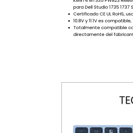
KM974 MT335 PW823 RM868
para Dell Studio 1735 1737 S
Certificado CE UL RoHS, us
10.8V y 11.1V es compatible
Totalmente compatible con
directamente del fabricant