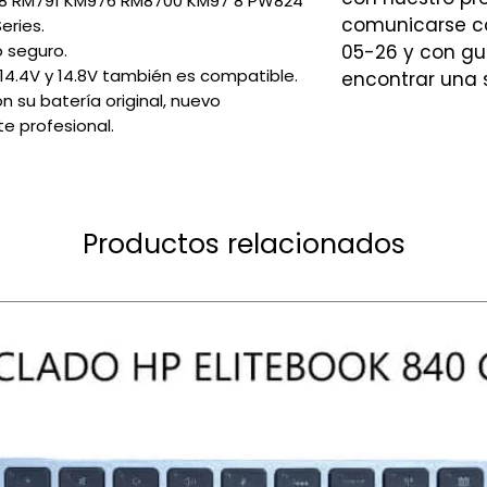
 RM791 KM976 RM8700 KM97 8 PW824
comunicarse co
eries.
o seguro.
05-26 y con gu
, 14.4V y 14.8V también es compatible.
encontrar una 
 su batería original, nuevo
e profesional.
Productos relacionados