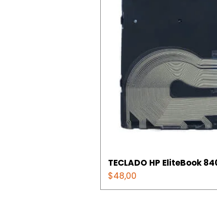
TECLADO HP EliteBook 840
Precio
$48,00