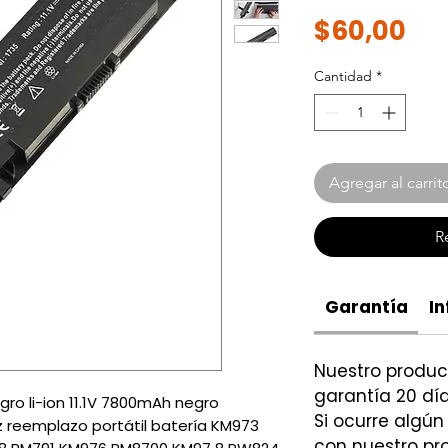
Pre
$60,00
Cantidad
*
Agregar al carrit
R
Garantía
In
Nuestro produ
garantía 20 día
egro li-ion 11.1V 7800mAh negro
Si ocurre algún
 oz reemplazo portátil batería KM973
con nuestro p