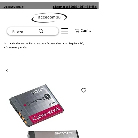
Llama al 099-911-11-54
UBICACION Y
CONTACTO
Carrito
Importadores de Repuestos y Accesorios para Laptop. PC,
cámaras y más.