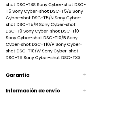
shot DSC-T3S Sony Cyber-shot DSC-
T5 Sony Cyber-shot DSC-T5/B Sony
Cyber-shot DSC-T5/N Sony Cyber-
shot DSC-T5/R Sony Cyber-shot
DSC-T9 Sony Cyber-shot DSC-T10
Sony Cyber-shot DSC-T10/B Sony
Cyber-shot DSC-T10/P Sony Cyber-
shot DSC-T10/W Sony Cyber-shot
DSC-T11 Sony Cyber-shot DSC-T33
Garantía
Nuestro producto cuenta con u
Información de envío
na garantía 20 días, por daños
de Fábrica.
Contamos con envíos a todo el
país a través de servientrega
Si ocurre algún tipo de
inconveniente con nuestro
Quito entrega Servientrega