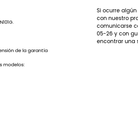
Si ocurre algún
con nuestro p
N101G.
comunicarse co
05-26 y con gu
encontrar una 
ensión de la garantía
es modelos: