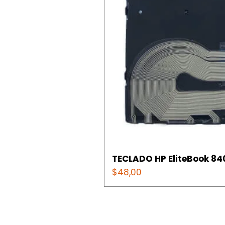
TECLADO HP EliteBook 840
Precio
$48,00