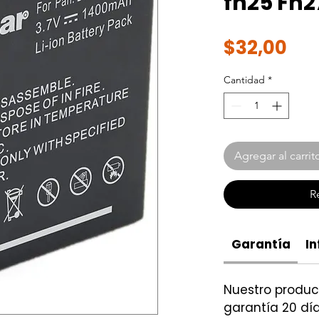
fh25 Fh2
Pre
$32,00
Cantidad
*
Agregar al carrit
R
Garantía
In
Nuestro produ
garantía 20 día