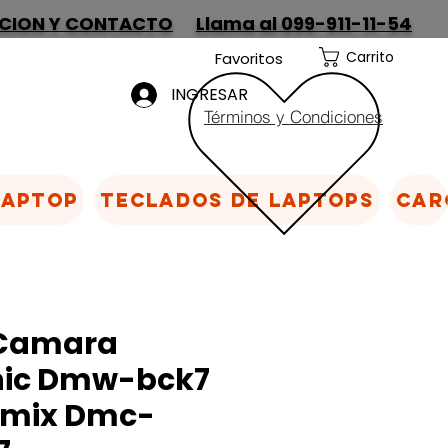
CION Y CONTACTO
Llama al 099-911-11-54
Carrito
Favoritos
INGRESAR
Términos y Condiciones
Laptop
Teclados de laptops
Car
 Camara
ic Dmw-bck7
umix Dmc-