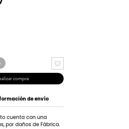
7
cio
o
ealizar compra
formación de envío
cto cuenta con una
s, por daños de Fábrica.