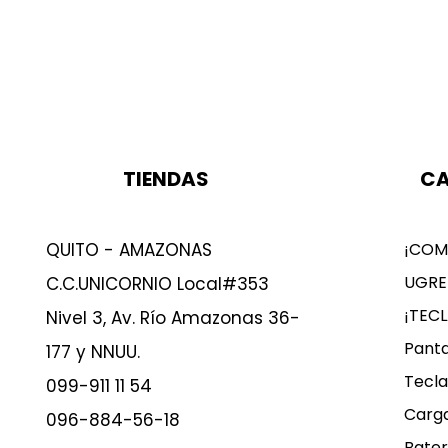
TIENDAS
CA
QUITO - AMAZONAS
¡COM
UGRE
C.C.UNICORNIO Local#353
¡TEC
Nivel 3, Av. Río Amazonas 36-
Panta
177 y NNUU.
Tecla
099-911 11 54
Carg
096-884-56-18
Bater