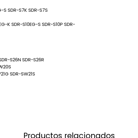
G-S SDR-S7K SDR-S7S
EG-K SDR-S10EG-S SDR-S10P SDR-
SDR-S26N SDR-S26R
W20S
21G SDR-SW21S
Productos relacionados