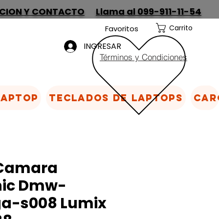
CION Y CONTACTO
Llama al 099-911-11-54
Carrito
Favoritos
INGRESAR
Términos y Condiciones
Laptop
Teclados de laptops
Car
 Camara
nic Dmw-
ga-s008 Lumix