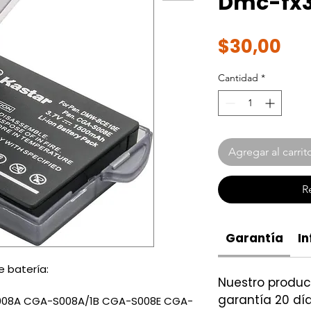
Dmc-fx
Pre
$30,00
Cantidad
*
Agregar al carrit
R
Garantía
In
 batería:
Nuestro produ
garantía 20 día
008A CGA-S008A/1B CGA-S008E CGA-