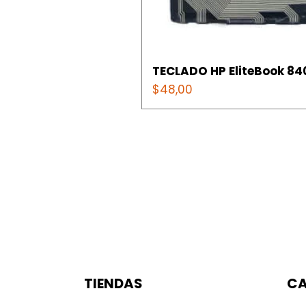
TECLADO HP EliteBook 840
Precio
$48,00
TIENDAS
CA