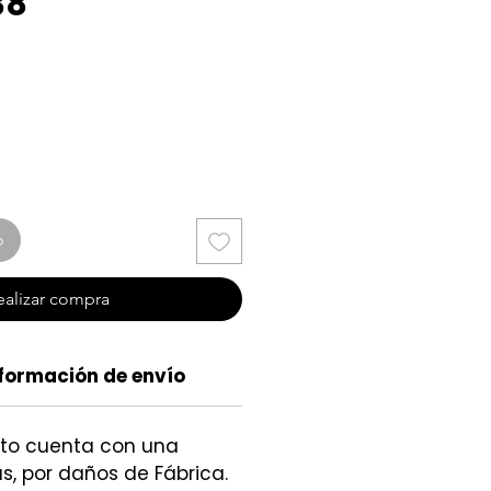
38
cio
o
ealizar compra
formación de envío
cto cuenta con una
s, por daños de Fábrica.