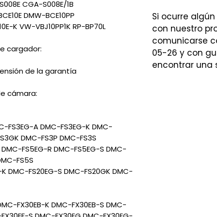
S008E CGA-S008E/1B
BCE10E DMW-BCE10PP
Si ocurre algún
0E-K VW-VBJ10PP1K RP-BP70L
con nuestro p
comunicarse co
e cargador:
05-26 y con gu
encontrar una 
ensión de la garantía
de cámara:
MC-FS3EG-A DMC-FS3EG-K DMC-
FS3GK DMC-FS3P DMC-FS3S
K DMC-FS5EG-R DMC-FS5EG-S DMC-
DMC-FS5S
-K DMC-FS20EG-S DMC-FS20GK DMC-
DMC-FX30EB-K DMC-FX30EB-S DMC-
-FX30EF-S DMC-FX30EG DMC-FX30EG-