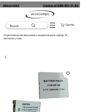
Llama al 099-911-11-54
UBICACION Y
CONTACTO
Carrito
Importadores de Repuestos y Accesorios para Laptop. PC,
cámaras y más.