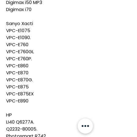
Digimax i50 MP3
Digimax i70
Sanyo Xacti
VPC-E1075
VPC-E1090.
VPC-E760
VPC-E760GL
VPC-E760P.
VPC-E860
VPC-E870
VPC-E870G.
VPC-E875
VPC-E875EX
VPC-E890
HP
LI40 Q6277A.
Q2232-80005.
Photosmart R742