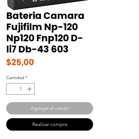
Bateria Camara
Fujifilm Np-120
Np120 Fnp120 D-
li7 Db-43 603
Precio
$25,00
Cantidad
*
Agregar al carrito
Realizar compra