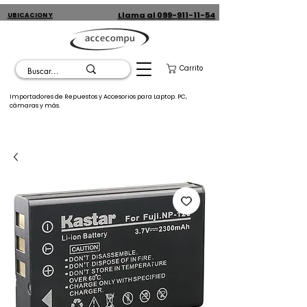
Llama al 099-911-11-54
UBICACION Y
CONTACTO
Carrito
Importadores de Repuestos y Accesorios para Laptop. PC,
cámaras y más.