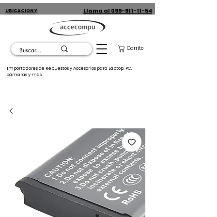
Llama al 099-911-11-54
UBICACION Y
CONTACTO
Carrito
Importadores de Repuestos y Accesorios para Laptop. PC,
cámaras y más.