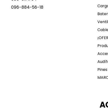
Carg
096-884-56-18
Bater
Venti
Cable
¡OFE
Produ
Acces
Audíf
Pines
MAR
A