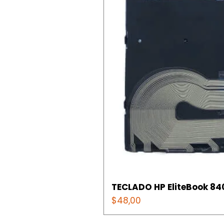
TECLADO HP EliteBook 840
Precio
$48,00