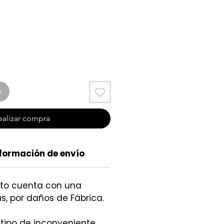
cio
o
ealizar compra
formación de envío
cto cuenta con una
s, por daños de Fábrica.
 tipo de inconveniente