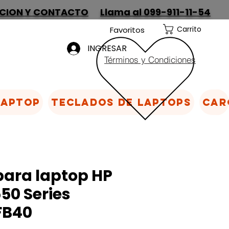
CION Y CONTACTO
Llama al 099-911-11-54
Carrito
Favoritos
INGRESAR
Términos y Condiciones
Laptop
Teclados de laptops
Car
para laptop HP
550 Series
FB40