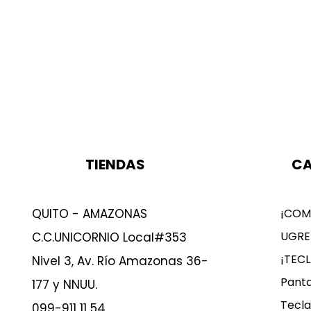
TIENDAS
CA
QUITO - AMAZONAS
¡COM
UGRE
C.C.UNICORNIO Local#353
¡TEC
Nivel 3, Av. Río Amazonas 36-
Panta
177 y NNUU.
Tecla
099-911 11 54