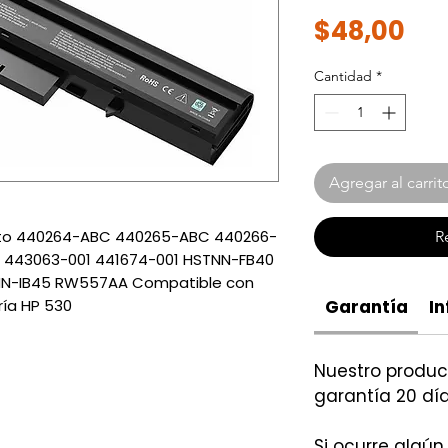
Pre
$48,00
Cantidad
*
Agregar al carrit
sto 440264-ABC 440265-ABC 440266-
R
 443063-001 441674-001 HSTNN-FB40
NN-IB45 RW557AA Compatible con
ría HP 530
Garantía
In
Nuestro produ
garantía 20 día
Si ocurre algún