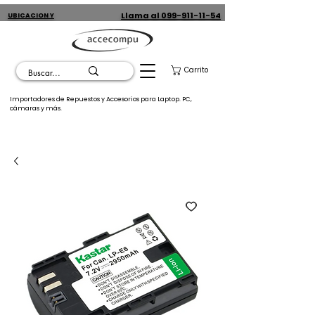
Llama al 099-911-11-54
UBICACION Y
CONTACTO
Carrito
Importadores de Repuestos y Accesorios para Laptop. PC,
cámaras y más.