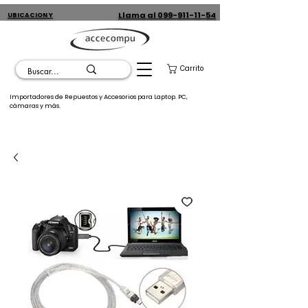
Llama al 099-911-11-54
UBICACION Y
CONTACTO
Carrito
Importadores de Repuestos y Accesorios para Laptop. PC,
cámaras y más.