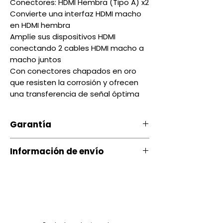
Conectores: HDMI Hembra (Tipo A) x2
Convierte una interfaz HDMI macho
en HDMI hembra
Amplíe sus dispositivos HDMI
conectando 2 cables HDMI macho a
macho juntos
Con conectores chapados en oro
que resisten la corrosión y ofrecen
una transferencia de señal óptima
Garantía
Nuestro producto cuenta con u
Información de envío
na garantía 20 días, por daños
de Fábrica.
Contamos con envíos a todo el
país a través de servientrega
Si ocurre algún tipo de
inconveniente con nuestro
Quito entrega Servientrega
producto puede comunicarse
siguiente día $ 3.00