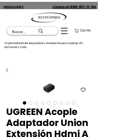
Llama al 099-911-11-54
UBICACION Y
CONTACTO
Carrito
Importadores de Repuestos y Accesorios para Laptop. PC,
cámaras y más.
UGREEN Acople
Adaptador Union
Extensión Hdmi A