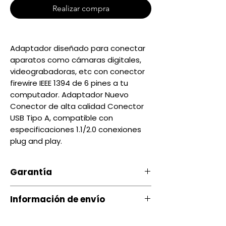
Realizar compra
Adaptador diseñado para conectar
aparatos como cámaras digitales,
videograbadoras, etc con conector
firewire IEEE 1394 de 6 pines a tu
computador. Adaptador Nuevo
Conector de alta calidad Conector
USB Tipo A, compatible con
especificaciones 1.1/2.0 conexiones
plug and play.
Garantía
Nuestro producto cuenta con u
Información de envío
na garantía 20 días, por daños
de Fábrica.
Contamos con envíos a todo el