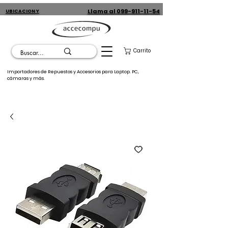
Llama al 099-911-11-54
UBICACION Y
CONTACTO
Carrito
Importadores de Repuestos y Accesorios para Laptop. PC,
cámaras y más.