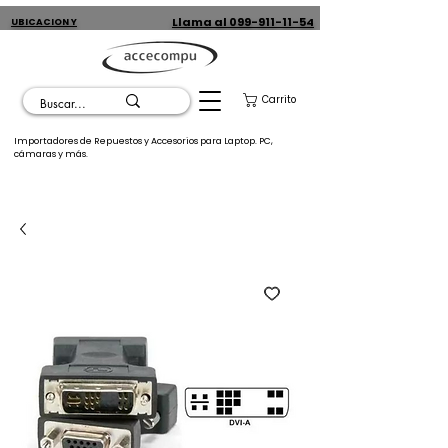
Llama al 099-911-11-54
UBICACION Y
CONTACTO
Carrito
Importadores de Repuestos y Accesorios para Laptop. PC,
cámaras y más.