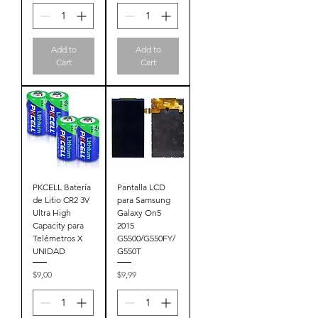
Add to
Add to
Cart
Cart
PKCELL Batería
Pantalla LCD
de Litio CR2 3V
para Samsung
Ultra High
Galaxy On5
Capacity para
2015
Telémetros X
G5500/G550FY/
UNIDAD
G550T
Price
Price
$9,00
$9,99