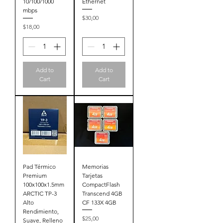
10/100/1000
Ethernet
mbps
Price
$30,00
Price
$18,00
Add to
Add to
Cart
Cart
Pad Térmico
Memorias
Premium
Tarjetas
100x100x1.5mm
CompactFlash
ARCTIC TP-3
Transcend 4GB
Alto
CF 133X 4GB
Rendimiento,
Price
$25,00
Suave, Relleno