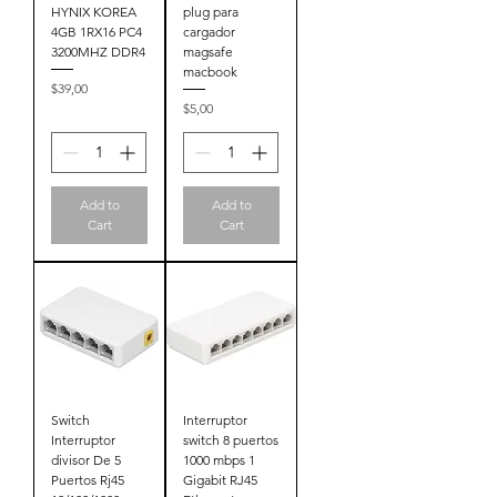
HYNIX KOREA
plug para
4GB 1RX16 PC4
cargador
3200MHZ DDR4
magsafe
macbook
Price
$39,00
Price
$5,00
Add to
Add to
Cart
Cart
Switch
Interruptor
Interruptor
switch 8 puertos
divisor De 5
1000 mbps 1
Puertos Rj45
Gigabit RJ45