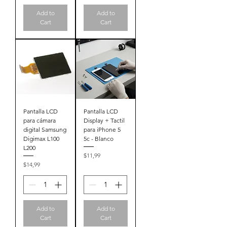
Add to
Add to
Cart
Cart
Pantalla LCD
Pantalla LCD
para cámara
Display + Tactil
digital Samsung
para iPhone 5
Digimax L100
5c - Blanco
L200
Price
$11,99
Price
$14,99
Add to
Add to
Cart
Cart