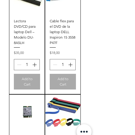
Lectora
Cable flex para
DVD/CD para
el DVD de la
laptop Dell –
laptop DELL
Modelo DU-
Inspiron 15 3558
8A5LH
P47F
Price
Price
$35,00
$18,00
Add to
Add to
Cart
Cart