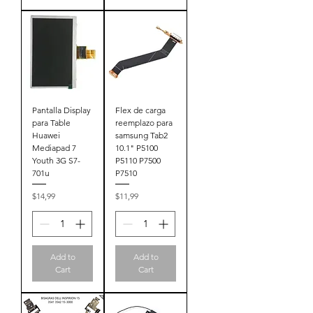
Pantalla Display
Flex de carga
para Table
reemplazo para
Huawei
samsung Tab2
Mediapad 7
10.1" P5100
Youth 3G S7-
P5110 P7500
701u
P7510
Price
Price
$14,99
$11,99
Add to
Add to
Cart
Cart