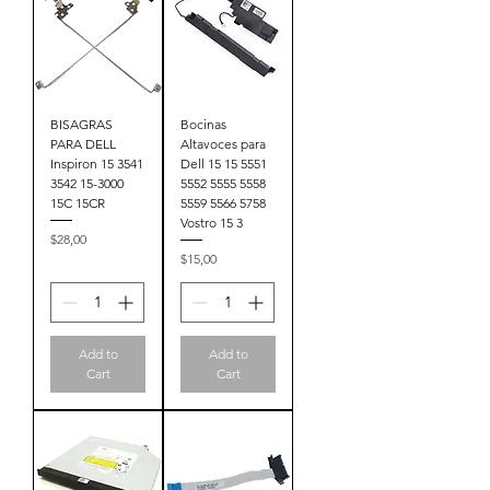
BISAGRAS
Bocinas
PARA DELL
Altavoces para
Inspiron 15 3541
Dell 15 15 5551
3542 15-3000
5552 5555 5558
15C 15CR
5559 5566 5758
Vostro 15 3
Price
$28,00
Price
$15,00
Add to
Add to
Cart
Cart