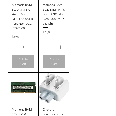
Memoria RAM
memoria RAM
SODIMM SK
SODIMM Hynix
Hynix 4GB
8GB DDR4 PC4-
DDR4 3200MHz
25600 3200MHz
1.2V, Non-ECC,
260-pin
PC4-25600
Price
$75,00
Price
$39,00
Add to
Add to
Cart
Cart
Memoria RAM
Enchufe
SO-DIMM
conector ac us