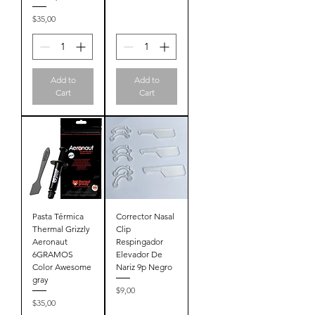
Price
$35,00
Add to
Add to
Cart
Cart
Pasta Térmica
Corrector Nasal
Thermal Grizzly
Clip
Aeronaut
Respingador
6GRAMOS
Elevador De
Color Awesome
Nariz 9p Negro
gray
Price
$9,00
Price
$35,00