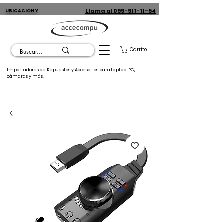
Llama al 099-911-11-54
UBICACION Y
CONTACTO
Carrito
Importadores de Repuestos y Accesorios para Laptop. PC,
cámaras y más.