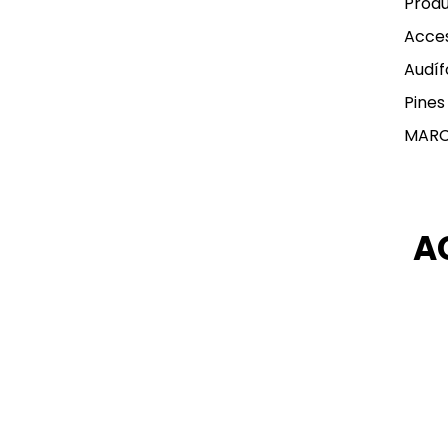
Produ
Acces
Audíf
Pines
MAR
A