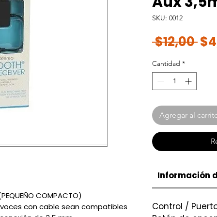
Aux 3,5
SKU: 0012
Pr
 $12,00 
$4
Cantidad
*
Agregar al carrit
R
Información 
o (PEQUEÑO COMPACTO)
Control / Puerto
avoces con cable sean compatibles