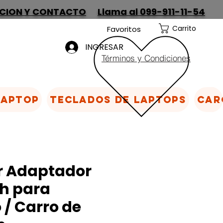
CION Y CONTACTO
Llama al 099-911-11-54
Carrito
Favoritos
INGRESAR
Términos y Condiciones
Laptop
Teclados de laptops
Car
r Adaptador
th para
 / Carro de