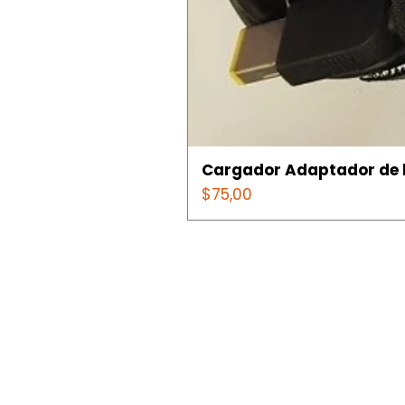
Cargador Adaptador de l
Precio
$75,00