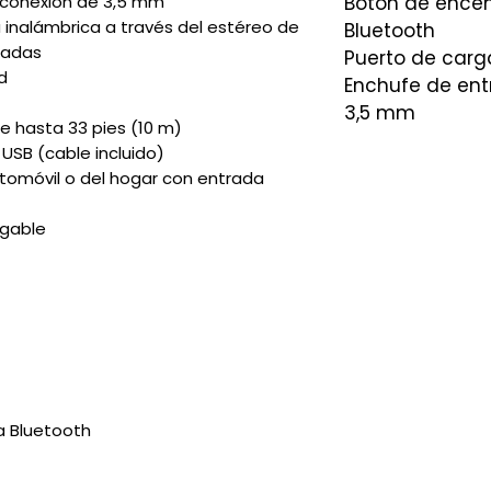
 conexión de 3,5 mm
Botón de ence
inalámbrica a través del estéreo de
Bluetooth
madas
Puerto de carg
d
Enchufe de entr
3,5 mm
e hasta 33 pies (10 m)
USB (cable incluido)
utomóvil o del hogar con entrada
rgable
ra Bluetooth