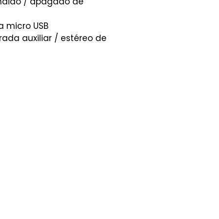
ndido / apagado de
a micro USB
ada auxiliar / estéreo de