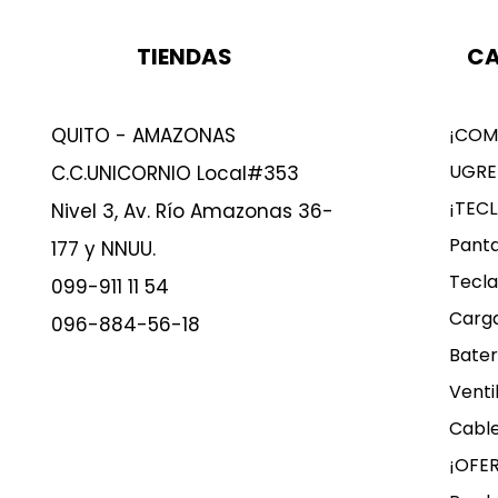
TIENDAS
CA
QUITO - AMAZONAS
¡COM
UGRE
C.C.UNICORNIO Local#353
¡TEC
Nivel 3, Av. Río Amazonas 36-
Panta
177 y NNUU.
Tecla
099-911 11 54
Carg
096-884-56-18
Bater
Venti
Cable
¡OFE