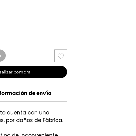
cio
o
ealizar compra
formación de envío
cto cuenta con una
s, por daños de Fábrica.
 tipo de inconveniente