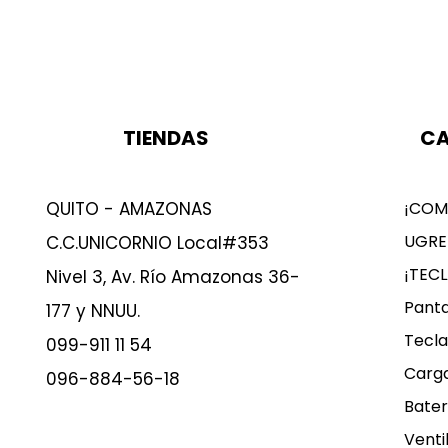
TIENDAS
CA
QUITO - AMAZONAS
¡COM
UGRE
C.C.UNICORNIO Local#353
¡TEC
Nivel 3, Av. Río Amazonas 36-
Panta
177 y NNUU.
Tecla
099-911 11 54
Carg
096-884-56-18
Bater
Venti