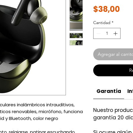
Pre
$38,00
Cantidad
*
Agregar al carrit
R
Garantía
In
culares inalámbricos intrauditivos,
Nuestro produ
ticos renovables, micrófono, funciona
garantía 20 día
id y Bluetooth, color negro
o, relajarse, patinar escuchando
Si ocurre algún