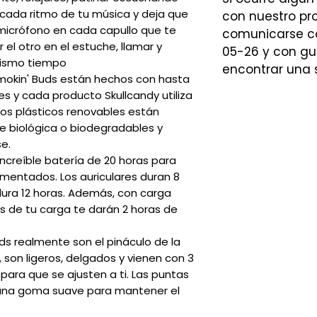
 cada ritmo de tu música y deja que
con nuestro p
micrófono en cada capullo que te
comunicarse co
r el otro en el estuche, llamar y
05-26 y con gu
mismo tiempo
encontrar una 
Smokin' Buds están hechos con hasta
s y cada producto Skullcandy utiliza
Los plásticos renovables están
e biológica o biodegradables y
se.
increíble batería de 20 horas para
mentados. Los auriculares duran 8
dura 12 horas. Además, con carga
os de tu carga te darán 2 horas de
s realmente son el pináculo de la
 son ligeros, delgados y vienen con 3
 para que se ajusten a ti. Las puntas
 una goma suave para mantener el