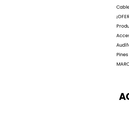
Cable
¡OFE
Produ
Acces
Audíf
Pines
MAR
A