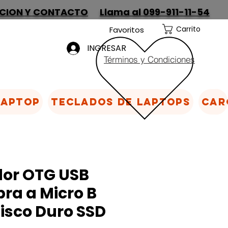
CION Y CONTACTO
Llama al 099-911-11-54
Carrito
Favoritos
INGRESAR
Términos y Condiciones
Laptop
Teclados de laptops
Car
or OTG USB
ra a Micro B
isco Duro SSD