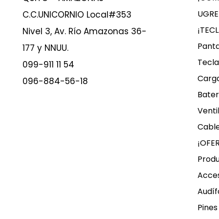
UGRE
C.C.UNICORNIO Local#353
¡TEC
Nivel 3, Av. Río Amazonas 36-
Panta
177 y NNUU.
Tecla
099-911 11 54
Carg
096-884-56-18
Bater
Venti
Cable
¡OFE
Produ
Acces
Audíf
Pines