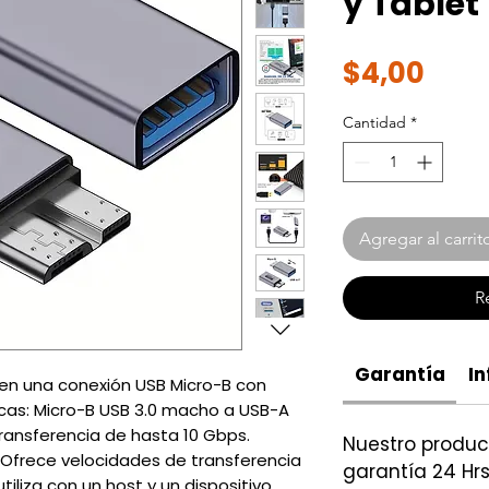
y Tablet
Prec
$4,00
Cantidad
*
Agregar al carrit
R
Garantía
In
en una conexión USB Micro-B con
cas: Micro-B USB 3.0 macho a USB-A
ransferencia de hasta 10 Gbps.
Nuestro produ
: Ofrece velocidades de transferencia
garantía 24 Hrs
iliza con un host y un dispositivo