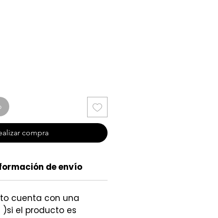
io
o
ealizar compra
formación de envío
cto cuenta con una
 )si el producto es