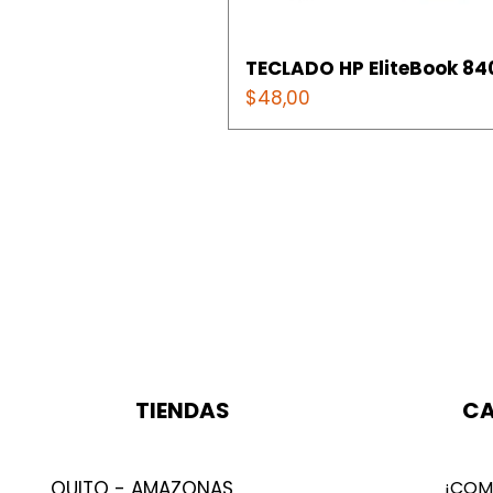
TECLADO HP EliteBook 840
Precio
$48,00
TIENDAS
CA
QUITO - AMAZONAS
¡COM