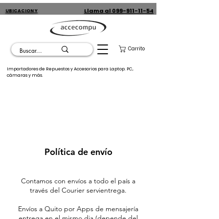
Llama al 099-911-11-54
UBICACION Y
CONTACTO
Carrito
Importadores de Repuestos y Accesorios para Laptop. PC,
cámaras y más.
Política de envío
Contamos con envíos a todo el país a
través del Courier servientrega.
Envíos a Quito por Apps de mensajería
entrega en el mismo dia (depende del