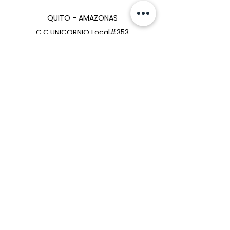
QUITO - AMAZONAS
C.C.UNICORNIO Local#353
Nivel 3, Av. Río Amazonas 36-177 y NNUU.
099-911 11 54
096-884-56-18
POLÍTICAS
Envío y devoluciones
Métodos de pago
FAQ
ACEPTAMOS ESTOS MEDIOS DE PAGOS