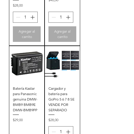
Precio
$28,00
Agregar al
Agregar al
carrito
carrito
Batería Kastar
Cargador y
para Panasonic
bateria para
genuina DMW-
GoPro 5 6 7 8 SE
BMB9 BMB9E
VENDE POR
DMW-BMB9PP
SEPARADO
Precio
Precio
$29,00
$28,00