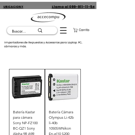
Llama al 099-911-11-54
UBICACION Y
CONTACTO
Carrito
Importadores de Repuestos y Accesorios para Laptop. PC,
cámaras y más.
Batería Kastar
Batería Cámara
para cámara
Olympus Li-42b
Sony NP-FZ100
li-40b
BC-QZ1 Sony
1050SWNikon
Alpha 9R A9R
En-el10 S200