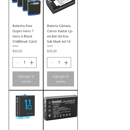
Batertia Para
Batería Cámara
Gopro Hero 7
Canon Kastar Lp-
Hero 6 Black
e6 E6n E6 Eos
51680mah Calid
5ds Mark 6d 7d
Precio
Precio
$30,00
$35,00
Agregar al
Agregar al
carrito
carrito