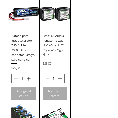
Batería para
Bateria Camara
juguetes Zeee
Panasonic Cga-
7.2V NiMH
du06 Cga-du07
3600mAh con
Cga-du12 Cga-
conector Tamiya
du14
para carro cont
Precio
$29,00
Precio
$79,00
Agregar al
Agregar al
carrito
carrito