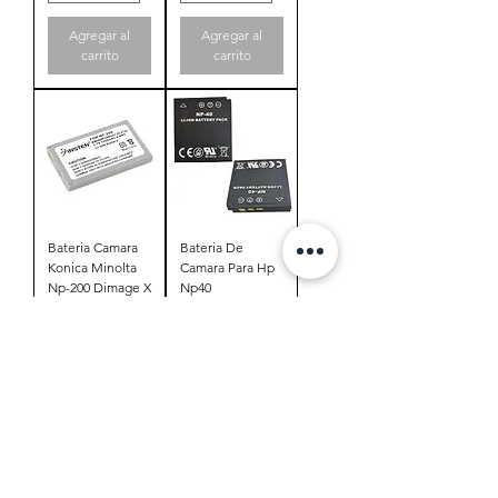
Agregar al
Agregar al
carrito
carrito
Bateria Camara
Bateria De
Konica Minolta
Camara Para Hp
Np-200 Dimage X
Np40
Xg X6 Xi Xt Xt
Dj04v20500a
Pw360t Sb360
Precio
$19,00
Precio
$19,00
Agregar al
Agregar al
carrito
carrito