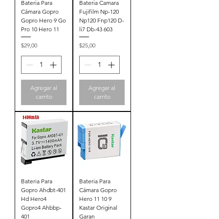
Bateria Para
Bateria Camara
Cámara Gopro
Fujifilm Np-120
Gopro Hero 9 Go
Np120 Fnp120 D-
Pro 10 Hero 11
li7 Db-43 603
Precio
Precio
$29,00
$25,00
Agregar al
Agregar al
carrito
carrito
Bateria Para
Bateria Para
Gopro Ahdbt-401
Cámara Gopro
Hd Hero4
Hero 11 10 9
Gopro4 Ahbbp-
Kastar Original
401
Garan