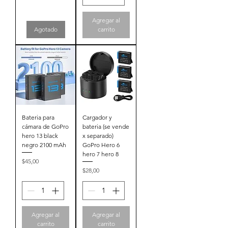
Agregar al
Agotado
carrito
Bateria para
Cargador y
cámara de GoPro
bateria (se vende
hero 13 black
x separado)
negro 2100 mAh
GoPro Hero 6
hero 7 hero 8
Precio
$45,00
Precio
$28,00
Agregar al
Agregar al
carrito
carrito