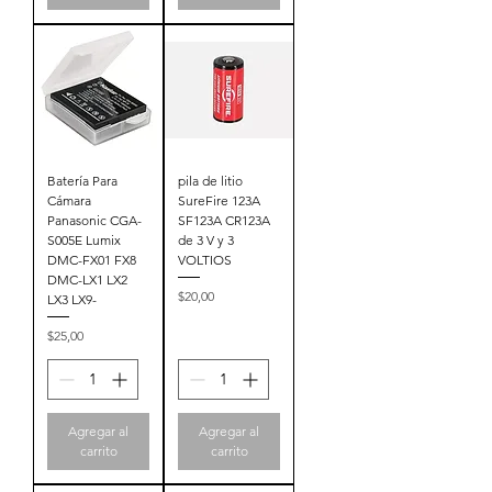
Batería Para
pila de litio
Cámara
SureFire 123A
Panasonic CGA-
SF123A CR123A
S005E Lumix
de 3 V y 3
DMC-FX01 FX8
VOLTIOS
DMC-LX1 LX2
Precio
$20,00
LX3 LX9-
Precio
$25,00
Agregar al
Agregar al
carrito
carrito