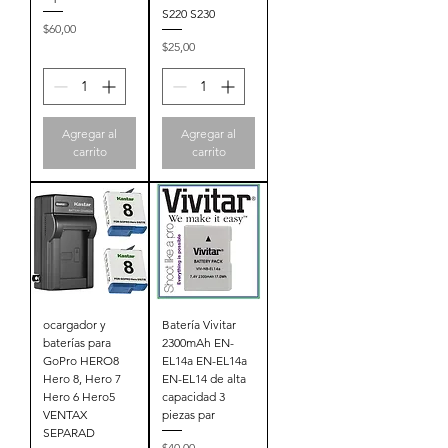
S220 S230
Precio
$60,00
Precio
$25,00
Agregar al
Agregar al
carrito
carrito
ocargador y
Batería Vivitar
baterías para
2300mAh EN-
GoPro HERO8
EL14a EN-EL14a
Hero 8, Hero 7
EN-EL14 de alta
Hero 6 Hero5
capacidad 3
VENTAX
piezas par
SEPARAD
Precio
$40,00