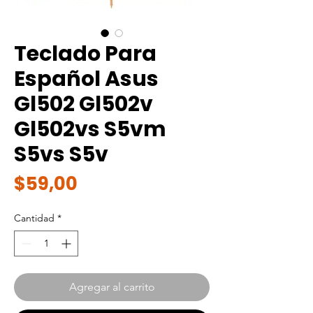
Teclado Para
Español Asus
Gl502 Gl502v
Gl502vs S5vm
S5vs S5v
Precio
$59,00
Cantidad
*
Agregar al carrito