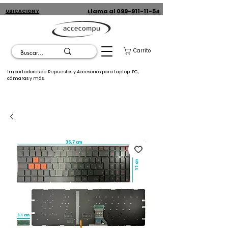
Llama al 099-911-11-54
UBICACION Y
CONTACTO
Carrito
Importadores de Repuestos y Accesorios para Laptop. PC,
cámaras y más.