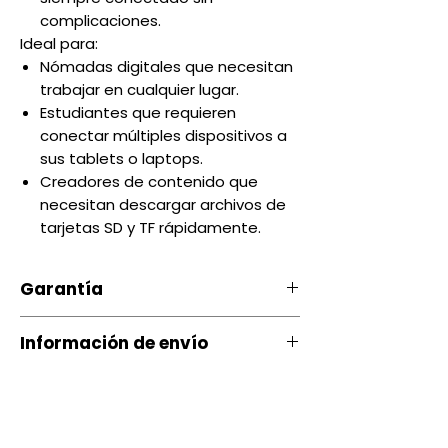
complicaciones.
Ideal para:
Nómadas digitales que necesitan
trabajar en cualquier lugar.
Estudiantes que requieren
conectar múltiples dispositivos a
sus tablets o laptops.
Creadores de contenido que
necesitan descargar archivos de
tarjetas SD y TF rápidamente.
Garantía
Nuestro producto cuenta con u
Información de envío
na garantía 24 Hrs )si el
producto es probado en el
Contamos con envíos a todo el
local; si el producto no es
país a través de servientrega
probado tiene 15 dias , por