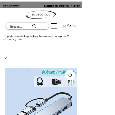
Llama al 099-911-11-54
UBICACION Y
CONTACTO
Carrito
Importadores de Repuestos y Accesorios para Laptop. PC,
cámaras y más.