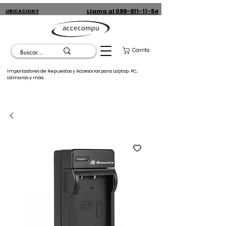
Llama al 099-911-11-54
UBICACION Y
CONTACTO
Carrito
Importadores de Repuestos y Accesorios para Laptop. PC,
cámaras y más.