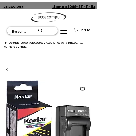
Llama al 099-911-11-54
UBICACION Y
CONTACTO
Carrito
Importadores de Repuestos y Accesorios para Laptop. PC,
cámaras y más.