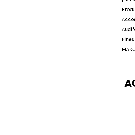
Produ
Acces
Audíf
Pines
MAR
A