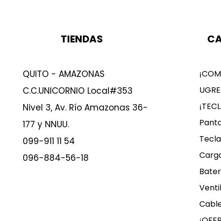
TIENDAS
CA
QUITO - AMAZONAS
¡COM
UGRE
C.C.UNICORNIO Local#353
¡TEC
Nivel 3, Av. Río Amazonas 36-
Panta
177 y NNUU.
Tecla
099-911 11 54
Carg
096-884-56-18
Bater
Venti
Cable
¡OFE