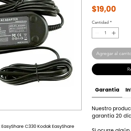
Pre
$19,00
Cantidad
*
Agregar al carrit
R
Garantía
In
Nuestro produ
garantía 20 día
 EasyShare C330 Kodak EasyShare
Si ocurre algún