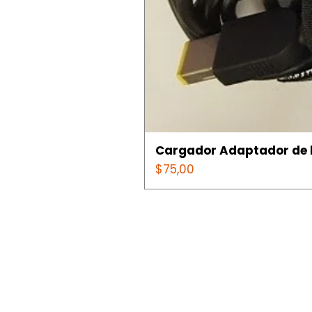
Cargador Adaptador de l
Precio
$75,00