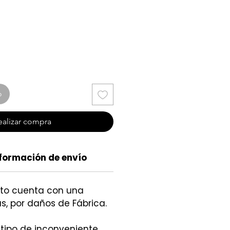
cio
o
ealizar compra
formación de envío
cto cuenta con una
s, por daños de Fábrica.
 tipo de inconveniente