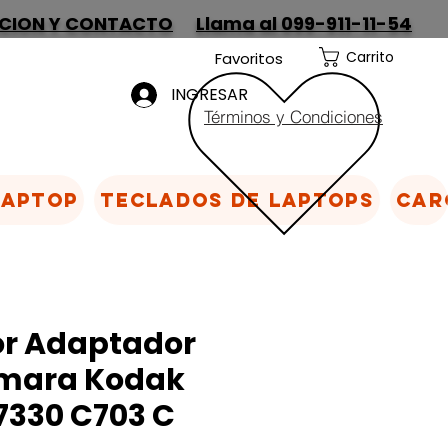
CION Y CONTACTO
Llama al 099-911-11-54
Carrito
Favoritos
INGRESAR
Términos y Condiciones
Laptop
Teclados de laptops
Car
r Adaptador
mara Kodak
7330 C703 C