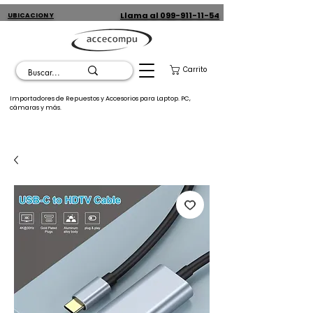
Llama al 099-911-11-54
UBICACION Y
CONTACTO
Carrito
Importadores de Repuestos y Accesorios para Laptop. PC,
cámaras y más.