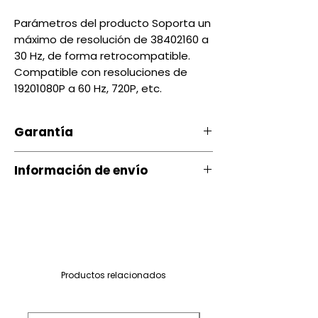
Parámetros del producto Soporta un
máximo de resolución de 38402160 a
30 Hz, de forma retrocompatible.
Compatible con resoluciones de
19201080P a 60 Hz, 720P, etc.
Garantía
Nuestro producto cuenta con u
Información de envío
na garantía 24 Hrs )si el
producto es probado en el
Contamos con envíos a todo el
local; si el producto no es
país a través de servientrega
probado tiene 15 dias , por
daños de Fábrica.
Quito entrega Servientrega
siguiente día $ 3.00
Productos relacionados
Si ocurre algún tipo de
Quito mismo dia (depende del
inconveniente con nuestro
sector) $4.00 a $7.00