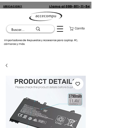
Llama al 099-911-11-54
UBICACION Y
CONTACTO
Carrito
Importadores de Repuestos y Accesorios para Laptop. PC,
cámaras y más.