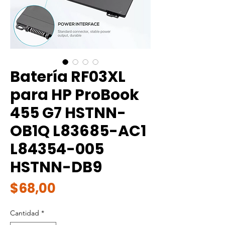
Batería RF03XL
para HP ProBook
455 G7 HSTNN-
OB1Q L83685-AC1
L84354-005
HSTNN-DB9
Precio
$68,00
Cantidad
*