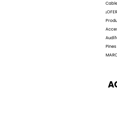
Cable
¡OFE
Produ
Acces
Audíf
Pines
MAR
A