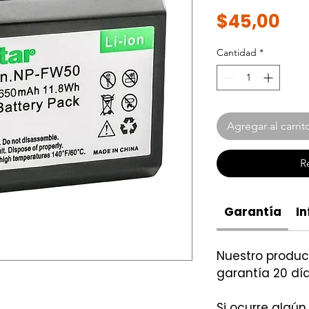
Pre
$45,00
Cantidad
*
Agregar al carrit
R
Garantía
In
Nuestro produ
garantía 20 día
Si ocurre algún