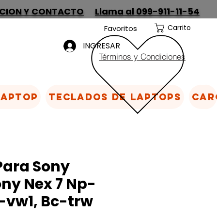
CION Y CONTACTO
Llama al 099-911-11-54
Carrito
Favoritos
INGRESAR
Términos y Condiciones
Laptop
Teclados de laptops
Car
Para Sony
ny Nex 7 Np-
-vw1, Bc-trw