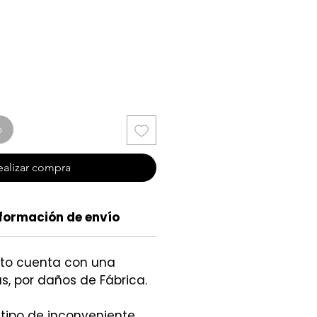
cio
o
ealizar compra
formación de envío
cto cuenta con una
s, por daños de Fábrica.
 tipo de inconveniente