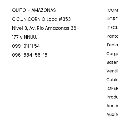
QUITO - AMAZONAS
¡COM
UGRE
C.C.UNICORNIO Local#353
¡TEC
Nivel 3, Av. Río Amazonas 36-
Panta
177 y NNUU.
Tecla
099-911 11 54
Carg
096-884-56-18
Bater
Venti
Cable
¡OFE
Produ
Acces
Audíf