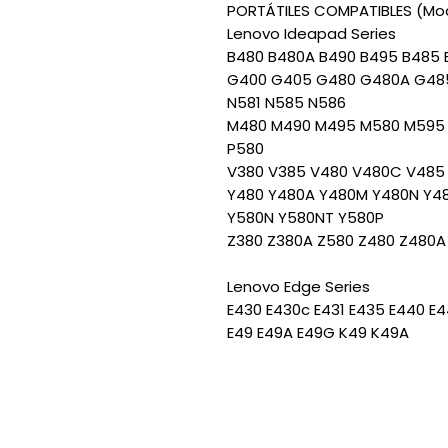
PORTÁTILES COMPATIBLES (Mode
Lenovo Ideapad Series
B480 B480A B490 B495 B485 
G400 G405 G480 G480A G48
N581 N585 N586
M480 M490 M495 M580 M595
P580
V380 V385 V480 V480C V485
Y480 Y480A Y480M Y480N Y48
Y580N Y580NT Y580P
Z380 Z380A Z580 Z480 Z480A
Lenovo Edge Series
E430 E430c E431 E435 E440 E
E49 E49A E49G K49 K49A