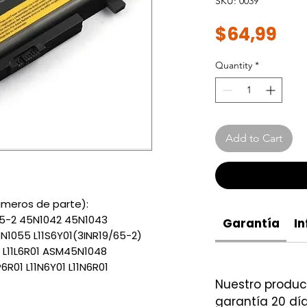
SKU: 0039
Pri
$64,99
Quantity
*
Add to Cart
meros de parte):
65-2 45N1042 45N1043
Garantía
In
1055 L11S6Y01(3INR19/65-2)
F01 L11L6R01 ASM45N1048
P6R01 L11N6Y01 L11N6R01
Nuestro produ
garantía 20 día