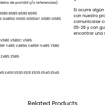
los de portátil y/o referencias):
Si ocurre algún
B580 B585 B590 B595
con nuestro p
5 G485G G500 G500AT G580 G585
comunicarse co
05-26 y con gu
encontrar una 
 V580 V580C V585
0P Y485 Y485N Y485P IY485 Y580
 Z485 Z585
445 E450 E530 E531 E535 E540 E545
Related Products