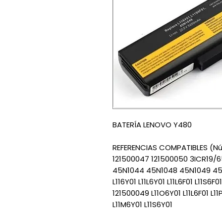
BATERÍA LENOVO Y480
REFERENCIAS COMPATIBLES (Nú
121500047 121500050 3ICR19/
45N1044 45N1048 45N1049 45N
L116Y01 L11L6Y01 L11L6F01 L11S6
121500049 L11O6Y01 L11L6F01 L11
L11M6Y01 L11S6Y01