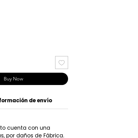
ce
Buy Now
formación de envío
cto cuenta con una
s, por daños de Fábrica.