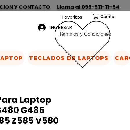
CION Y CONTACTO
Llama al 099-911-11-54
Carrito
Favoritos
INGRESAR
Términos y Condiciones
Laptop
Teclados de laptops
Car
Para Laptop
G480 G485
85 Z585 V580