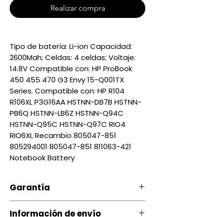
Realizar compra
Tipo de batería: Li-ion Capacidad:
2600Mah; Celdas: 4 celdas; Voltaje:
14.8V Compatible con: HP ProBook
450 455 470 G3 Envy 15-Q001TX
Series. Compatible con: HP R104
R106XL P3G16AA HSTNN-DB7B HSTNN-
PB6Q HSTNN-LB6Z HSTNN-Q94C
HSTNN-Q95C HSTNN-Q97C RIO4
RIO6XL Recambio 805047-851
805294001 805047-851 811063-421
Notebook Battery
Garantía
Nuestro producto cuenta con u
Información de envío