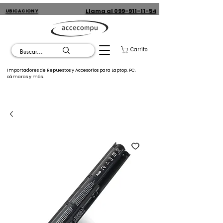
Llama al 099-911-11-54
UBICACION Y
CONTACTO
Carrito
Importadores de Repuestos y Accesorios para Laptop. PC,
cámaras y más.