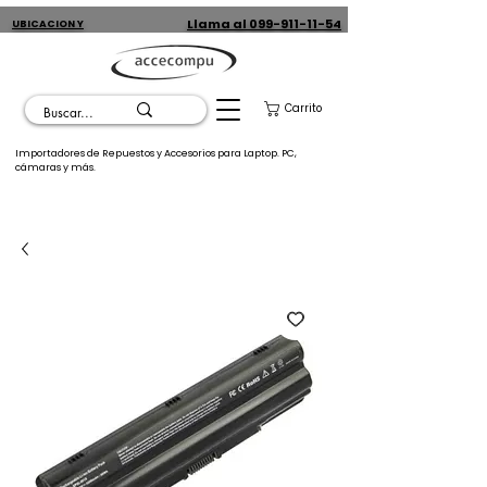
Llama al 099-911-11-54
UBICACION Y
CONTACTO
Carrito
Importadores de Repuestos y Accesorios para Laptop. PC,
cámaras y más.