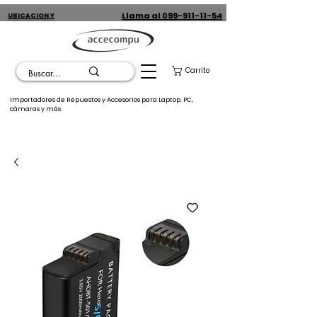
Llama al 099-911-11-54
UBICACION Y
CONTACTO
Carrito
Importadores de Repuestos y Accesorios para Laptop. PC,
cámaras y más.