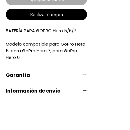
Realizar compra
BATERÍA PARA GOPRO Hero 5/6/7
Modelo compatible para GoPro Hero
5, para GoPro Hero 7, para GoPro
Hero 6
Garantía
Información de envío
Nuestro producto cuenta con u
na garantía 20 días, por daños
Contamos con envíos a todo el
de Fábrica.
país a través de servientrega
Si ocurre algún tipo de
Quito entrega Servientrega