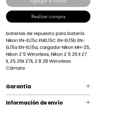
Agregar al carrito
Realizar compra
baterías de repuesto para batería
Nikon EN-EL15c ENEL15C EN-EL15b EN-
EL15a EN-EL15a, cargador Nikon MH-25,
Nikon Z 5 Wirrorless, Nikon Z 5 Z6 II Z7
II, Z5 Z6II Z7II, Z 8 Z8 Wirrorless
Cámara
Garantía
Nuestro producto cuenta con u
Información de envío
na garantía 20 días, por daños
de Fábrica.
Contamos con envíos a todo el
país a través de servientrega
Si ocurre algún tipo de