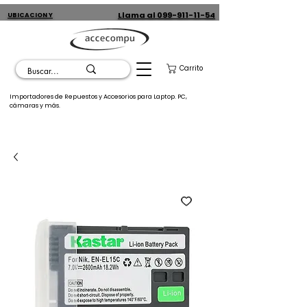
Llama al 099-911-11-54
UBICACION Y
CONTACTO
Carrito
Importadores de Repuestos y Accesorios para Laptop. PC,
cámaras y más.