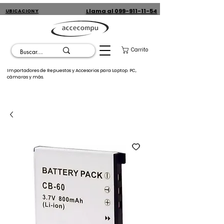
Llama al 099-911-11-54
UBICACION Y
CONTACTO
Carrito
Importadores de Repuestos y Accesorios para Laptop. PC,
cámaras y más.