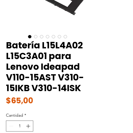
Batería L15L4A02
L15C3A01 para
Lenovo Ideapad
V110-15AST V310-
15IKB V310-14ISK
Precio
$65,00
Cantidad
*