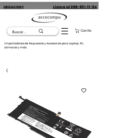
Llama al 099-911-11-54
UBICACION Y
CONTACTO
Carrito
Importadores de Repuestos y Accesorios para Laptop. PC,
cámaras y más.