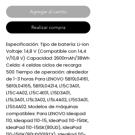
Agregar al carrito
Realizar compra
Especificación: Tipo de batería: Li-ion
Voltaje: 14,8 V (Compatible con 14,4
V/10,8 V) Capacidad: 2600mAh/38Wh
Celda: 4 celdas ciclos de recarga:
500 Tiempo de operación: alrededor
de 1-3 horas Para LENOVO 5B10L04161,
5B10L04165, 5B10L04214, L15C3A01,
L15C4A02, L15C4E01, L15D3A01,
L15L3A01, L15L3A02, L15L4A02, L15S3A01,
L15S4A02. Modelos de máquinas
compatibles: Para LENOVO Ideapad
110, Ideapad 110-15, IdeaPad 110-15ISK,
IdeaPad 110-15ISK(80UD), IdeaPad
110-15ISK(80UD0019TX), IdeaPad 110-