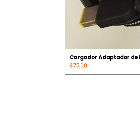
Cargador Adaptador de l
Precio
$75,00