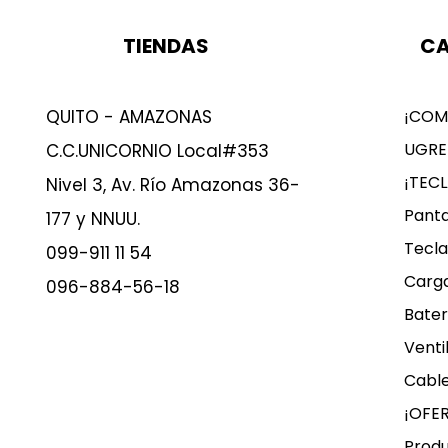
TIENDAS
CA
QUITO - AMAZONAS
¡COM
UGRE
C.C.UNICORNIO Local#353
¡TEC
Nivel 3, Av. Río Amazonas 36-
Panta
177 y NNUU.
Tecla
099-911 11 54
Carg
096-884-56-18
Bater
Venti
Cable
¡OFE
Produ