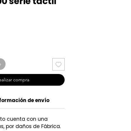
 serie táctil
cio
o
ealizar compra
formación de envío
cto cuenta con una
s, por daños de Fábrica.