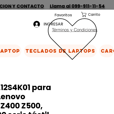
CION Y CONTACTO
Llama al 099-911-11-54
Carrito
Favoritos
INGRESAR
Términos y Condiciones
Laptop
Teclados de laptops
Car
L12S4K01 para
Lenovo
 Z400 Z500,