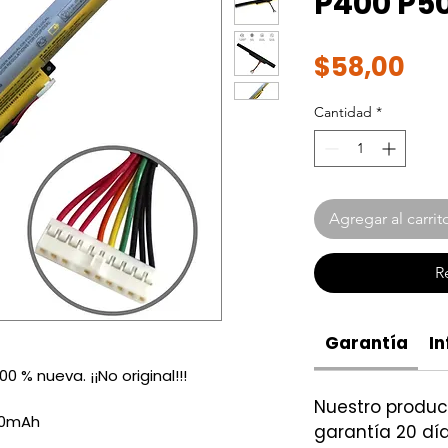
P400 P500
Pre
$58,00
Cantidad
*
Agregar al carrit
R
Garantía
In
0 % nueva. ¡¡No original!!!
Nuestro produ
00mAh
garantía 20 día