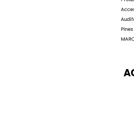
Acces
Audíf
Pines
MAR
A